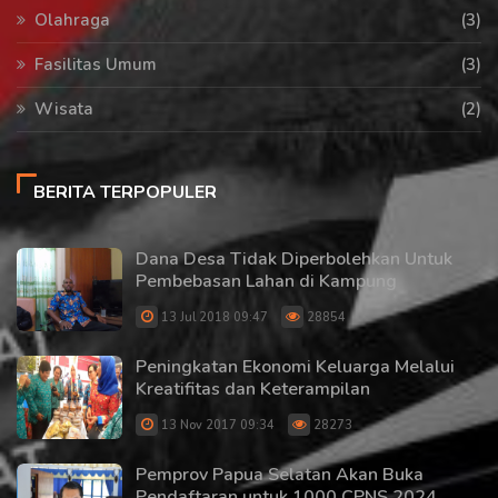
Olahraga
(3)
Fasilitas Umum
(3)
Wisata
(2)
BERITA TERPOPULER
Dana Desa Tidak Diperbolehkan Untuk
Pembebasan Lahan di Kampung
13 Jul 2018 09:47
28854
Peningkatan Ekonomi Keluarga Melalui
Kreatifitas dan Keterampilan
13 Nov 2017 09:34
28273
Pemprov Papua Selatan Akan Buka
Pendaftaran untuk 1000 CPNS 2024