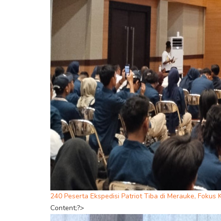
240 Peserta Ekspedisi Patriot Tiba di Merauke, Fok
Content;?>