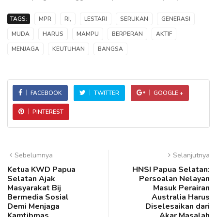
TAGS:
MPR
RI,
LESTARI
SERUKAN
GENERASI
MUDA
HARUS
MAMPU
BERPERAN
AKTIF
MENJAGA
KEUTUHAN
BANGSA
FACEBOOK
TWITTER
GOOGLE +
PINTEREST
Sebelumnya
Selanjutnya
Ketua KWD Papua
HNSI Papua Selatan:
Selatan Ajak
Persoalan Nelayan
Masyarakat Bij
Masuk Perairan
Bermedia Sosial
Australia Harus
Demi Menjaga
Diselesaikan dari
Kamtibmas
Akar Masalah