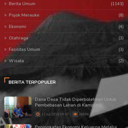
Berita Umum
(1143)
Pojok Merauke
(8)
Ekonomi
(4)
Olahraga
(3)
Fasilitas Umum
(3)
Wisata
(2)
BERITA TERPOPULER
Dana Desa Tidak Diperbolehkan Untuk
Pembebasan Lahan di Kampung
13 Jul 2018 09:47
28894
Peningkatan Ekonomi Keluarga Melalui