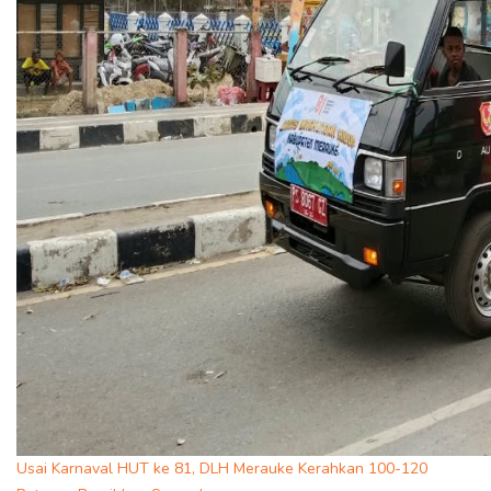
Usai Karnaval HUT ke 81, DLH Merauke Kerahkan 100-120