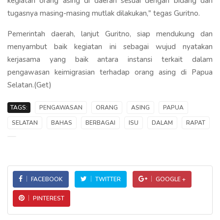
kegiatan orang asing di daerah sesuai dengan bidang dan
tugasnya masing-masing mutlak dilakukan," tegas Guritno.
Pemerintah daerah, lanjut Guritno, siap mendukung dan
menyambut baik kegiatan ini sebagai wujud nyatakan
kerjasama yang baik antara instansi terkait dalam
pengawasan keimigrasian terhadap orang asing di Papua
Selatan.(Get)
TAGS:
PENGAWASAN
ORANG
ASING
PAPUA
SELATAN
BAHAS
BERBAGAI
ISU
DALAM
RAPAT
FACEBOOK
TWITTER
GOOGLE +
PINTEREST