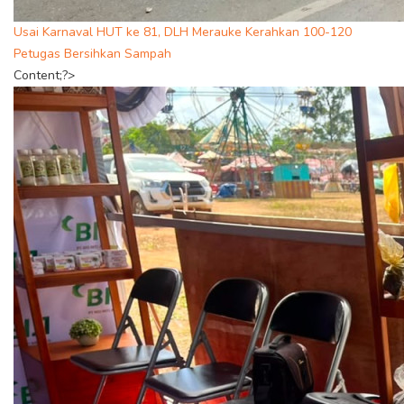
Usai Karnaval HUT ke 81, DLH Merauke Kerahkan 100-120
Petugas Bersihkan Sampah
Content;?>