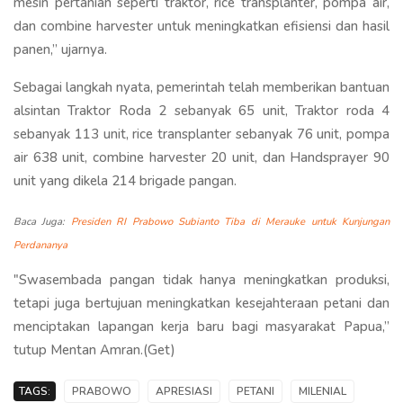
mesin pertanian seperti traktor, rice transplanter, pompa air,
dan combine harvester untuk meningkatkan efisiensi dan hasil
panen,” ujarnya.
Sebagai langkah nyata, pemerintah telah memberikan bantuan
alsintan Traktor Roda 2 sebanyak 65 unit, Traktor roda 4
sebanyak 113 unit, rice transplanter sebanyak 76 unit, pompa
air 638 unit, combine harvester 20 unit, dan Handsprayer 90
unit yang dikela 214 brigade pangan.
Baca Juga:
Presiden RI Prabowo Subianto Tiba di Merauke untuk Kunjungan
Perdananya
"Swasembada pangan tidak hanya meningkatkan produksi,
tetapi juga bertujuan meningkatkan kesejahteraan petani dan
menciptakan lapangan kerja baru bagi masyarakat Papua,”
tutup Mentan Amran.(Get)
TAGS:
PRABOWO
APRESIASI
PETANI
MILENIAL