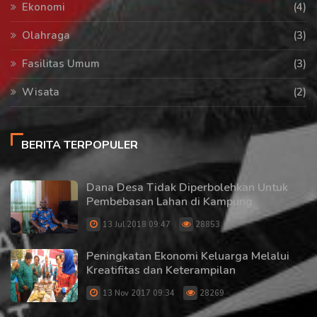
Ekonomi
(4)
Olahraga
(3)
Fasilitas Umum
(3)
Wisata
(2)
BERITA TERPOPULER
Dana Desa Tidak Diperbolehkan Untuk
Pembebasan Lahan di Kampung
13 Jul 2018 09:47
28853
Peningkatan Ekonomi Keluarga Melalui
Kreatifitas dan Keterampilan
13 Nov 2017 09:34
28269