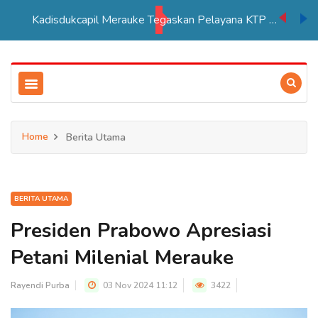
Kadisdukcapil Merauke Tegaskan Pelayana KTP Sesuai SOP
Home
Berita Utama
BERITA UTAMA
Presiden Prabowo Apresiasi
Petani Milenial Merauke
Rayendi Purba
03 Nov 2024 11:12
3422