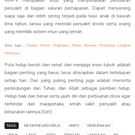
HMPV merupakan virus yang menyebabkan penularan
penyakit di bagian saluran pernapasan. Dapat menyerang
siapa saja dan lebih sering terjadi pada bayi, anak di bawah
lima tahun, lansia yang memiliki penyakit kronis serta orang
yang memiliki sistem imun yang lemah.
Baca Juga :
Hadapi Musim Penghujan, Petani Merauke Persiapkan Langkah
Antisipasi
Pola hidup bersih dan sehat dan menjaga imun tubuh adalah
bagian penting yang harus terus diterapkan dalam kehidupan
setiap hari. Dan yang paling penting juga adalah meminta
perlindungan dari Tuhan, dan Allah sebagai pemberi hidup.
Hidup baik dan benar serta jauhi diri dari perbuatan dosa agar
terhindar dari malapetaka, entah sakit penyakit atau
keburukan lainnya.(Get)
TAGS:
METAPNEUMOVIRUS
HMPV
MERUPAKAN
VIRUS
LAMA,
ATASI
DENGAN
LANGKAH
INI