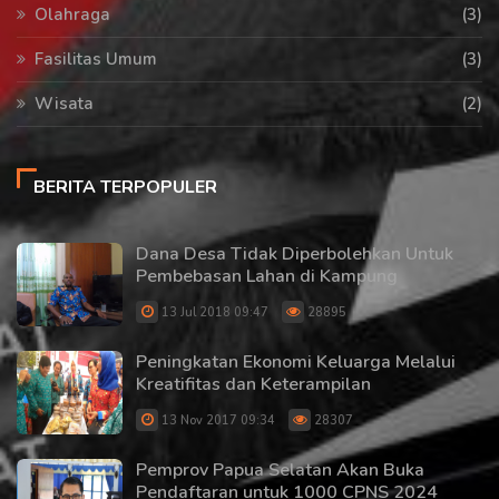
Olahraga
(3)
Fasilitas Umum
(3)
Wisata
(2)
BERITA TERPOPULER
Dana Desa Tidak Diperbolehkan Untuk
Pembebasan Lahan di Kampung
13 Jul 2018 09:47
28895
Peningkatan Ekonomi Keluarga Melalui
Kreatifitas dan Keterampilan
13 Nov 2017 09:34
28307
Pemprov Papua Selatan Akan Buka
Pendaftaran untuk 1000 CPNS 2024