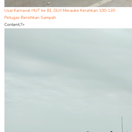
Usai Karnaval HUT ke 81, DLH Merauke Kerahkan 100-120
Petugas Bersihkan Sampah
Content;?>