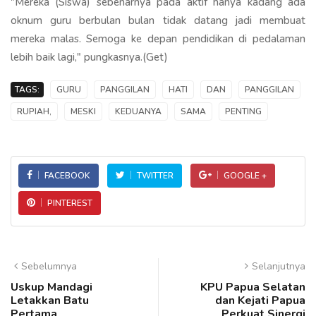
"Mereka (Siswa) sebenarnya pada aktif hanya kadang ada
oknum guru berbulan bulan tidak datang jadi membuat
mereka malas. Semoga ke depan pendidikan di pedalaman
lebih baik lagi," pungkasnya.(Get)
TAGS:
GURU
PANGGILAN
HATI
DAN
PANGGILAN
RUPIAH,
MESKI
KEDUANYA
SAMA
PENTING
FACEBOOK
TWITTER
GOOGLE +
PINTEREST
Sebelumnya
Selanjutnya
Uskup Mandagi
KPU Papua Selatan
Letakkan Batu
dan Kejati Papua
Pertama
Perkuat Sinergi