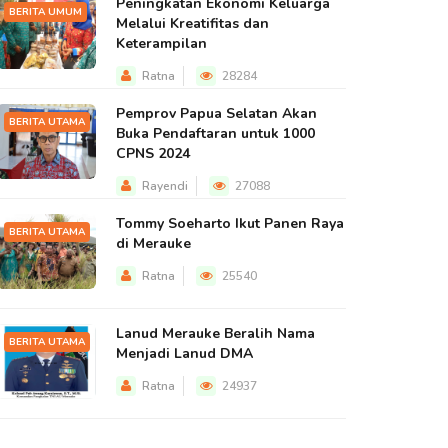
Peningkatan Ekonomi Keluarga
BERITA UMUM
Melalui Kreatifitas dan
Keterampilan
Ratna
28284
Pemprov Papua Selatan Akan
BERITA UTAMA
Buka Pendaftaran untuk 1000
CPNS 2024
Rayendi
27088
Tommy Soeharto Ikut Panen Raya
BERITA UTAMA
di Merauke
Ratna
25540
Lanud Merauke Beralih Nama
BERITA UTAMA
Menjadi Lanud DMA
Ratna
24937