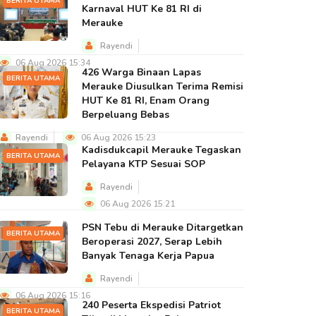
BERITA UTAMA
Karnaval HUT Ke 81 RI di
Merauke
Rayendi
06 Aug 2026 15:34
426 Warga Binaan Lapas
BERITA UTAMA
Merauke Diusulkan Terima Remisi
HUT Ke 81 RI, Enam Orang
Berpeluang Bebas
Rayendi
06 Aug 2026 15:23
Kadisdukcapil Merauke Tegaskan
BERITA UTAMA
Pelayana KTP Sesuai SOP
Rayendi
06 Aug 2026 15:21
PSN Tebu di Merauke Ditargetkan
BERITA UTAMA
Beroperasi 2027, Serap Lebih
Banyak Tenaga Kerja Papua
Rayendi
06 Aug 2026 15:16
240 Peserta Ekspedisi Patriot
BERITA UTAMA