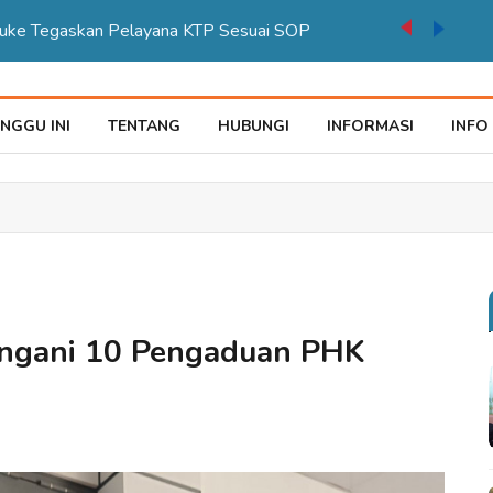
auke Tegaskan Pelayana KTP Sesuai SOP
NGGU INI
TENTANG
HUBUNGI
INFORMASI
INFO
angani 10 Pengaduan PHK