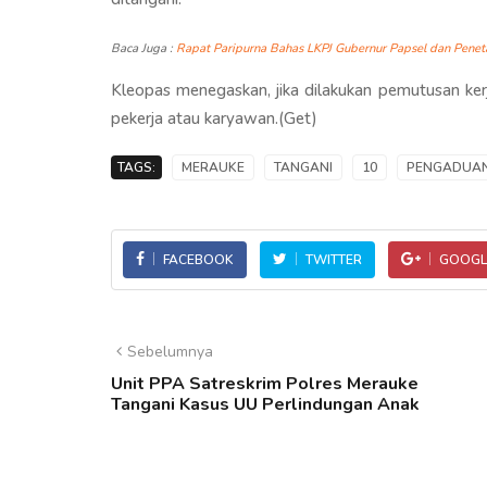
Baca Juga :
Rapat Paripurna Bahas LKPJ Gubernur Papsel dan Pen
Kleopas menegaskan, jika dilakukan pemutusan ker
pekerja atau karyawan.(Get)
TAGS:
MERAUKE
TANGANI
10
PENGADUA
FACEBOOK
TWITTER
GOOGL
Sebelumnya
Unit PPA Satreskrim Polres Merauke
Tangani Kasus UU Perlindungan Anak