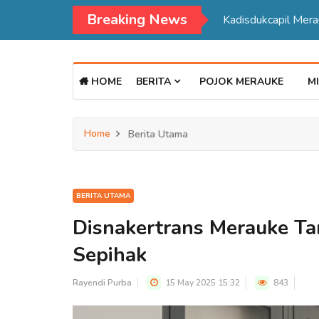
Breaking News
Kadisdukcapil Mer
HOME
BERITA
POJOK MERAUKE
MI
Home
Berita Utama
BERITA UTAMA
Disnakertrans Merauke T
Sepihak
Rayendi Purba
15 May 2025 15:32
843