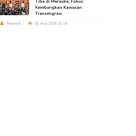
Tiba di Merauke, Fokus
Kembangkan Kawasan
Transmigrasi
Rayendi
05 Aug 2026 15:14
BERITA UTAMA
BERITA UTAMA
BERITA U
elum Maksimal
Tanggap Tangani
JGG: Lam
angani Anak
PMK, Karantina
Negara P
alanan, Wagub
Pertanian Gelar
Papua Se