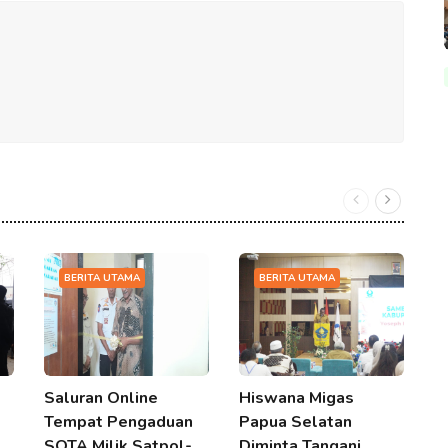
BERITA UTAMA
BERITA UTAMA
Saluran Online
Hiswana Migas
B
Tempat Pengaduan
Papua Selatan
T
SOTA Milik Satpol-
Diminta Tangani
J