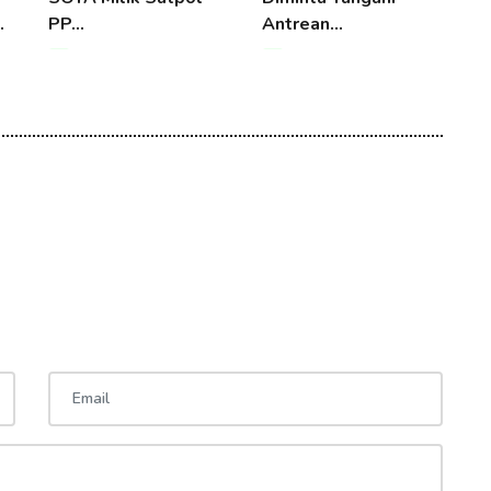
…
PP…
Antrean…
P
07 Aug 2026 22:52
07 Aug 2026 22:52