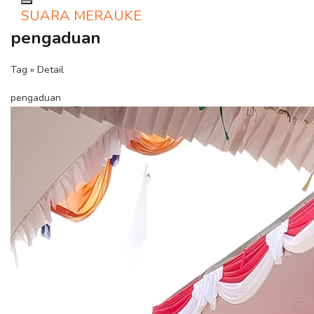
Toggle navigation
SUARA MERAUKE
pengaduan
Tag » Detail
pengaduan