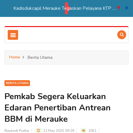
Kadisdukcapil Merauke Tegaskan Pelayana KTP Sesuai SOP
Home
Berita Utama
BERITA UTAMA
Pemkab Segera Keluarkan
Edaran Penertiban Antrean
BBM di Merauke
Rayendi Purba
21 May 2025 09:28
1061