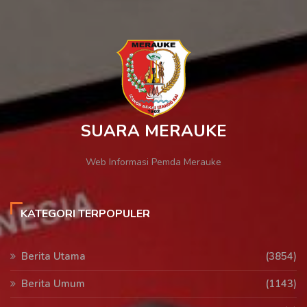
SUARA MERAUKE
Web Informasi Pemda Merauke
KATEGORI TERPOPULER
Berita Utama
(3854)
Berita Umum
(1143)