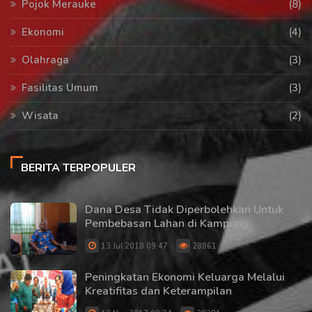
Pojok Merauke
(8)
Ekonomi
(4)
Olahraga
(3)
Fasilitas Umum
(3)
Wisata
(2)
BERITA TERPOPULER
Dana Desa Tidak Diperbolehkan Untuk
Pembebasan Lahan di Kampung
13 Jul 2018 09:47
28861
Peningkatan Ekonomi Keluarga Melalui
Kreatifitas dan Keterampilan