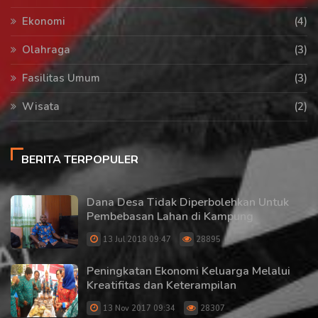
Ekonomi
(4)
Olahraga
(3)
Fasilitas Umum
(3)
Wisata
(2)
BERITA TERPOPULER
Dana Desa Tidak Diperbolehkan Untuk
Pembebasan Lahan di Kampung
13 Jul 2018 09:47
28895
Peningkatan Ekonomi Keluarga Melalui
Kreatifitas dan Keterampilan
13 Nov 2017 09:34
28307