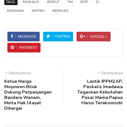
TAGS:
PASKALIS
JEMPUT
TIM
BPIP
DI
BANDARA
MOPAH
MERAUKE
FACEBOOK
TWITTER
GOOGLE +
PINTEREST
Sebelumnya
Selanjutnya
Ketua Marga
Lantik IPPM2AP,
Moyuwen Biluk
Paskalis Imadawa
Dukung Perpanjangan
Tegaskan Kebutuhan
Bandara Wanam,
Pasar Mama Papua
Minta Hak Ulayat
Harus Terakomodir
Dihargai