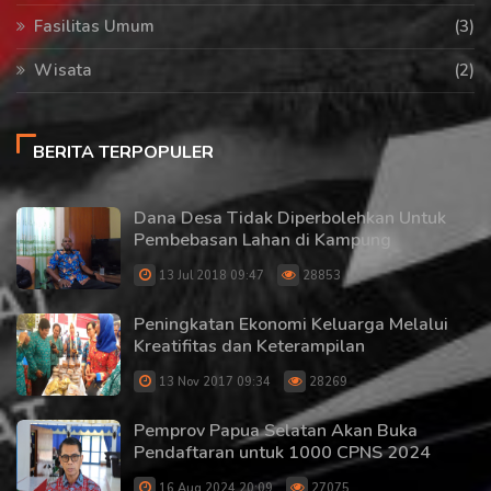
Fasilitas Umum
(3)
Wisata
(2)
BERITA TERPOPULER
Dana Desa Tidak Diperbolehkan Untuk
Pembebasan Lahan di Kampung
13 Jul 2018 09:47
28853
Peningkatan Ekonomi Keluarga Melalui
Kreatifitas dan Keterampilan
13 Nov 2017 09:34
28269
Pemprov Papua Selatan Akan Buka
Pendaftaran untuk 1000 CPNS 2024
16 Aug 2024 20:09
27075