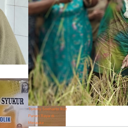
Tommy Soeharto Ikut
Panen Raya di
Merauke