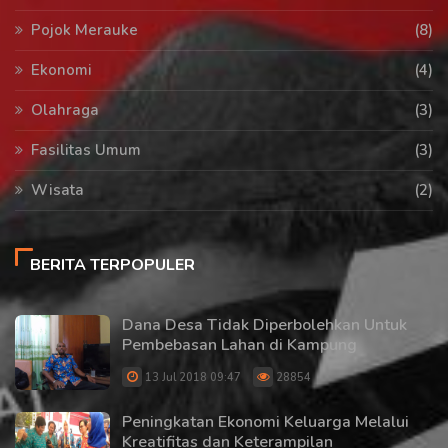
Pojok Merauke
(8)
Ekonomi
(4)
Olahraga
(3)
Fasilitas Umum
(3)
Wisata
(2)
BERITA TERPOPULER
Dana Desa Tidak Diperbolehkan Untuk
Pembebasan Lahan di Kampung
13 Jul 2018 09:47
28854
Peningkatan Ekonomi Keluarga Melalui
Kreatifitas dan Keterampilan