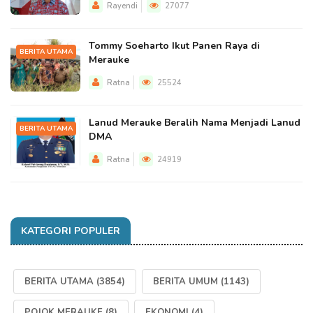
Rayendi
27077
Tommy Soeharto Ikut Panen Raya di
BERITA UTAMA
Merauke
Ratna
25524
Lanud Merauke Beralih Nama Menjadi Lanud
BERITA UTAMA
DMA
Ratna
24919
KATEGORI POPULER
BERITA UTAMA
(3854)
BERITA UMUM
(1143)
POJOK MERAUKE
(8)
EKONOMI
(4)