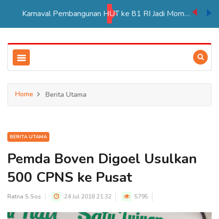
Karnaval Pembangunan HUT ke 81 RI Jadi Momentum Perkuat Persatuan di Merauke
Home
Berita Utama
BERITA UTAMA
Pemda Boven Digoel Usulkan
500 CPNS ke Pusat
Ratna S.Sos
24 Jul 2018 21:32
5795