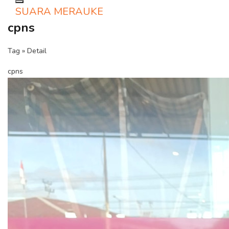
Toggle navigation
SUARA MERAUKE
cpns
Tag » Detail
cpns