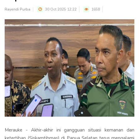
Rayendi Purba
30 Oct 2025 12:22
1658
Merauke - Akhir-akhir ini gangguan situasi kemanan dan
ketertiban (Siskamtibmas) di Papua Selatan terus mengalami