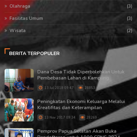
Olahraga
(3)
Fasilitas Umum
(3)
Wisata
(2)
BERITA TERPOPULER
Dana Desa Tidak Diperbolehkan Untuk
Pembebasan Lahan di Kampung
13 Jul 2018 09:47
28853
Peningkatan Ekonomi Keluarga Melalui
Kreatifitas dan Keterampilan
13 Nov 2017 09:34
28269
Pemprov Papua Selatan Akan Buka