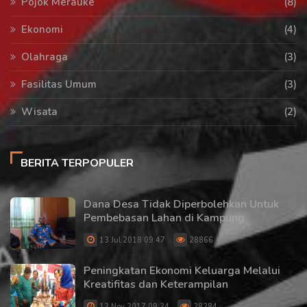
Pojok Merauke
(8)
Ekonomi
(4)
Olahraga
(3)
Fasilitas Umum
(3)
Wisata
(2)
BERITA TERPOPULER
Dana Desa Tidak Diperbolehkan Untuk
Pembebasan Lahan di Kampung
13 Jul 2018 09:47
28866
Peningkatan Ekonomi Keluarga Melalui
Kreatifitas dan Keterampilan
13 Nov 2017 09:34
28284