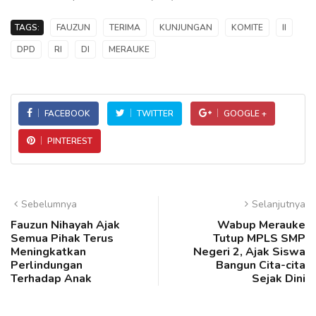
TAGS:
FAUZUN
TERIMA
KUNJUNGAN
KOMITE
II
DPD
RI
DI
MERAUKE
FACEBOOK
TWITTER
GOOGLE +
PINTEREST
Sebelumnya
Selanjutnya
Fauzun Nihayah Ajak
Wabup Merauke
Semua Pihak Terus
Tutup MPLS SMP
Meningkatkan
Negeri 2, Ajak Siswa
Perlindungan
Bangun Cita-cita
Terhadap Anak
Sejak Dini