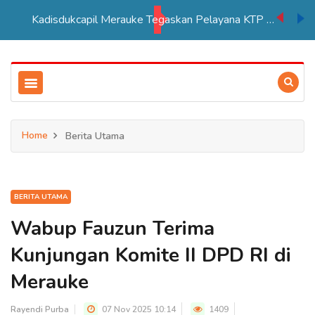
Kadisdukcapil Merauke Tegaskan Pelayana KTP Sesuai SOP
Home
Berita Utama
BERITA UTAMA
Wabup Fauzun Terima
Kunjungan Komite II DPD RI di
Merauke
Rayendi Purba
07 Nov 2025 10:14
1409