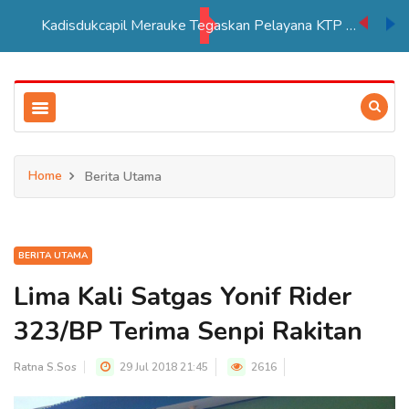
Kadisdukcapil Merauke Tegaskan Pelayana KTP Sesuai SOP
Home
Berita Utama
BERITA UTAMA
Lima Kali Satgas Yonif Rider
323/BP Terima Senpi Rakitan
Ratna S.Sos
29 Jul 2018 21:45
2616