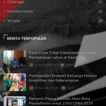
Olahraga
(3)
Fasilitas Umum
(3)
Wisata
(2)
BERITA TERPOPULER
Dana Desa Tidak Diperbolehkan Untuk
Pembebasan Lahan di Kampung
13 Jul 2018 09:47
28856
Peningkatan Ekonomi Keluarga Melalui
Kreatifitas dan Keterampilan
13 Nov 2017 09:34
28277
Pemprov Papua Selatan Akan Buka
Pendaftaran untuk 1000 CPNS 2024