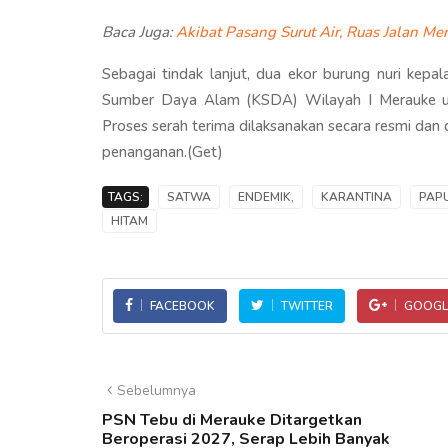
Baca Juga:
Akibat Pasang Surut Air, Ruas Jalan Me
Sebagai tindak lanjut, dua ekor burung nuri kepa
Sumber Daya Alam (KSDA) Wilayah I Merauke untu
Proses serah terima dilaksanakan secara resmi dan 
penanganan.(Get)
TAGS:
SATWA
ENDEMIK,
KARANTINA
PAP
HITAM
FACEBOOK
TWITTER
GOOGL
Sebelumnya
PSN Tebu di Merauke Ditargetkan
Beroperasi 2027, Serap Lebih Banyak