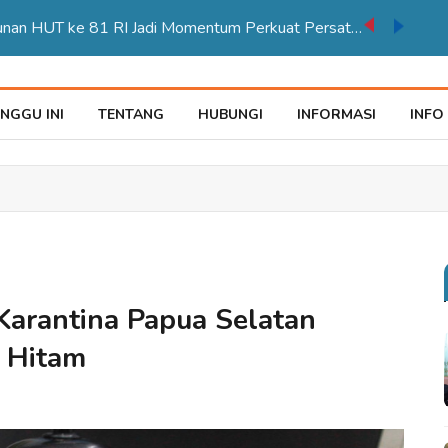
Karnaval Pembangunan HUT ke 81 RI Jadi Momentum Perkuat Persatuan di Merauke
NGGU INI
TENTANG
HUBUNGI
INFORMASI
INFO
Karantina Papua Selatan
 Hitam