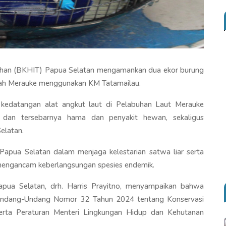
buhan (BKHIT) Papua Selatan mengamankan dua ekor burung
layah Merauke menggunakan KM Tatamailau.
kedatangan alat angkut laut di Pelabuhan Laut Merauke
 dan tersebarnya hama dan penyakit hewan, sekaligus
Selatan.
apua Selatan dalam menjaga kelestarian satwa liar serta
mengancam keberlangsungan spesies endemik.
pua Selatan, drh. Harris Prayitno, menyampaikan bahwa
n Undang-Undang Nomor 32 Tahun 2024 tentang Konservasi
rta Peraturan Menteri Lingkungan Hidup dan Kehutanan