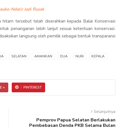
rauke-Ndalir Jadi Rusak
la hitam tersebut telah diserahkan kepada Balai Konservasi
k penanganan lebih lanjut sesuai ketentuan konservasi.
disaksikan langsung oleh pemilik sebagai bentuk transparansi
UA
SELATAN
AMANKAN
DUA
NURI
KEPALA
E +
PINTEREST
Selanjutnya
Pemprov Papua Selatan Berlakukan
Pembebasan Denda PKB Selama Bulan