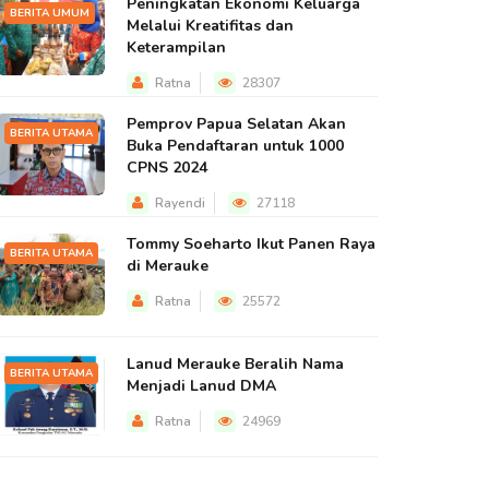
Peningkatan Ekonomi Keluarga
BERITA UMUM
Melalui Kreatifitas dan
Keterampilan
Ratna
28307
Pemprov Papua Selatan Akan
BERITA UTAMA
Buka Pendaftaran untuk 1000
CPNS 2024
Rayendi
27118
Tommy Soeharto Ikut Panen Raya
BERITA UTAMA
di Merauke
Ratna
25572
Lanud Merauke Beralih Nama
BERITA UTAMA
Menjadi Lanud DMA
Ratna
24969