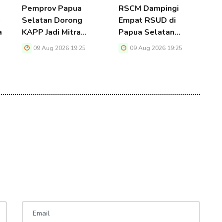
Pemprov Papua
RSCM Dampingi
K
n
Selatan Dorong
Empat RSUD di
P
a
KAPP Jadi Mitra…
Papua Selatan…
S
D
09 Aug 2026 19:25
09 Aug 2026 19:25