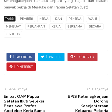
Ketenagakerjaan tersebut seperti yang terjadi dan dialami
banyak pekrja di Merauke dan Papua Selatan.(Get)
TAGS:
PEMBERI
KERJA
DAN
PEKERJA
WAJIB
MEMBUAT
PERJANJIAN
KERJA
BERSAMA
SECARA
TERTULIS
FACEBOOK
TWITTER
GOOGLE +
PINTEREST
Sebelumnya
Selanjutnya
Empat OAP Papua
BPJS Ketenagkerjaan
Selatan Ikuti Seleksi
Dorong
Beasiswa Profesi
Kesejahteraan
Apoteker Kerja Sama
Keluarga Pekerja