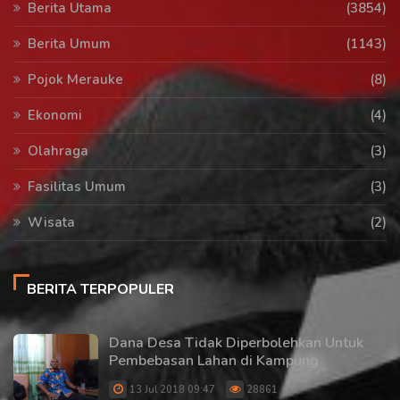
Berita Utama
(3854)
Berita Umum
(1143)
Pojok Merauke
(8)
Ekonomi
(4)
Olahraga
(3)
Fasilitas Umum
(3)
Wisata
(2)
BERITA TERPOPULER
Dana Desa Tidak Diperbolehkan Untuk
Pembebasan Lahan di Kampung
13 Jul 2018 09:47
28861