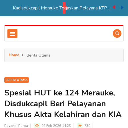
Kadisdukcapil Merauke Tegaskan Pelayana KTP Sesuai SOP
Home
Berita Utama
BERITA UTAMA
Spesial HUT ke 124 Merauke,
Disdukcapil Beri Pelayanan
Khusus Akta Kelahiran dan KIA
Rayendi Purba
02 Feb 2026 14:25
739