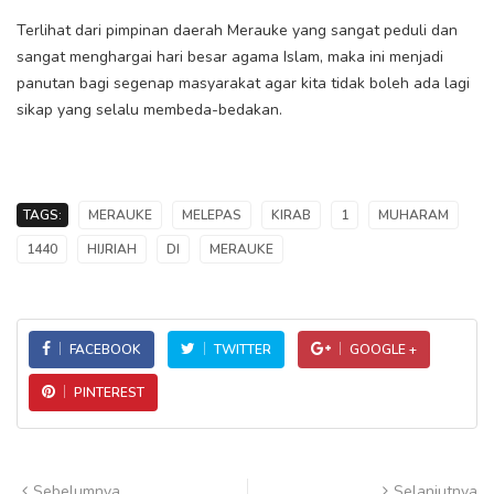
Terlihat dari pimpinan daerah Merauke yang sangat peduli dan
sangat menghargai hari besar agama Islam, maka ini menjadi
panutan bagi segenap masyarakat agar kita tidak boleh ada lagi
sikap yang selalu membeda-bedakan.
TAGS:
MERAUKE
MELEPAS
KIRAB
1
MUHARAM
1440
HIJRIAH
DI
MERAUKE
FACEBOOK
TWITTER
GOOGLE +
PINTEREST
Sebelumnya
Selanjutnya