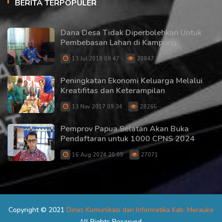
BERITA TERPOPULER
Dana Desa Tidak Diperbolehkan Untuk
Pembebasan Lahan di Kampung
13 Jul 2018 09:47
28847
Peningkatan Ekonomi Keluarga Melalui
Kreatifitas dan Keterampilan
13 Nov 2017 09:34
28265
Pemprov Papua Selatan Akan Buka
Pendaftaran untuk 1000 CPNS 2024
16 Aug 2024 20:09
27071
Copyright © 2021
Dinas Komunikasi dan Informatika Kab. Merauke
All Rights Reserved.