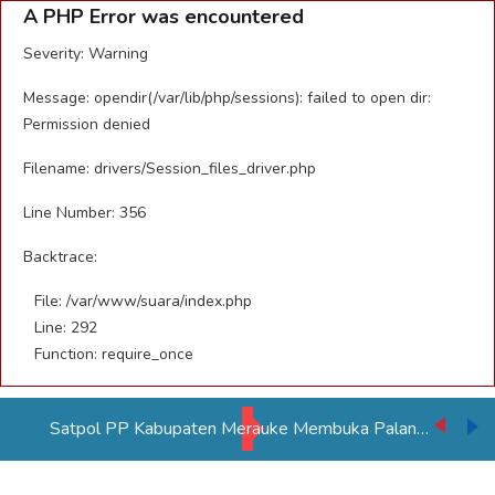
A PHP Error was encountered
Severity: Warning
Message: opendir(/var/lib/php/sessions): failed to open dir:
Permission denied
Filename: drivers/Session_files_driver.php
Line Number: 356
Backtrace:
File: /var/www/suara/index.php
Line: 292
Function: require_once
Gubernur Apolo Tinjau Sumur Bor Air Bersih di Kampung Rawasari