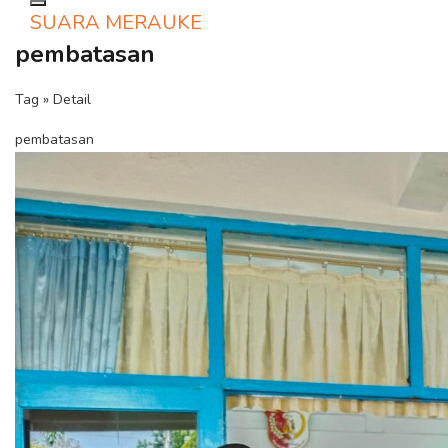
Toggle navigation
SUARA MERAUKE
pembatasan
Tag » Detail
pembatasan