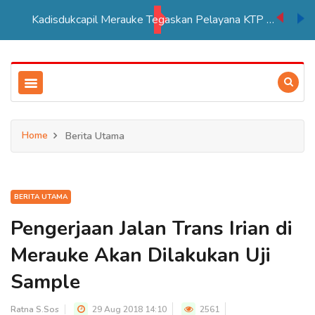
Kadisdukcapil Merauke Tegaskan Pelayana KTP Sesuai SOP
Home
Berita Utama
BERITA UTAMA
Pengerjaan Jalan Trans Irian di
Merauke Akan Dilakukan Uji
Sample
Ratna S.Sos
29 Aug 2018 14:10
2561