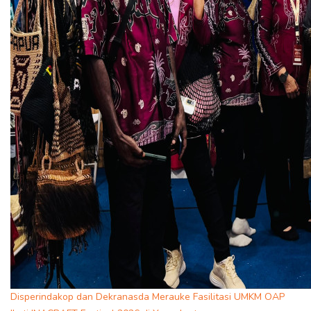
Disperindakop dan Dekranasda Merauke Fasilitasi UMKM OAP