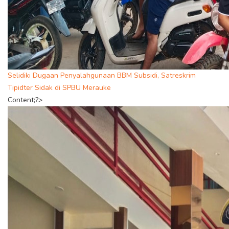
Selidiki Dugaan Penyalahgunaan BBM Subsidi, Satreskrim
Tipidter Sidak di SPBU Merauke
Content;?>