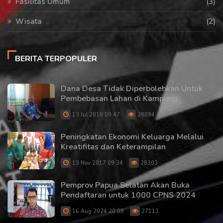
Fasilitas Umum
(3)
Wisata
(2)
BERITA TERPOPULER
Dana Desa Tidak Diperbolehkan Untuk
Pembebasan Lahan di Kampung
13 Jul 2018 09:47
28894
Peningkatan Ekonomi Keluarga Melalui
Kreatifitas dan Keterampilan
13 Nov 2017 09:34
28303
Pemprov Papua Selatan Akan Buka
Pendaftaran untuk 1000 CPNS 2024
16 Aug 2024 20:09
27113