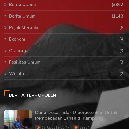
Berita Utama
(3862)
Berita Umum
(1143)
Pojok Merauke
(8)
Ekonomi
(4)
Olahraga
(3)
Fasilitas Umum
(3)
Wisata
(2)
BERITA TERPOPULER
Dana Desa Tidak Diperbolehkan Untuk
Pembebasan Lahan di Kampung
13 Jul 2018 09:47
28894