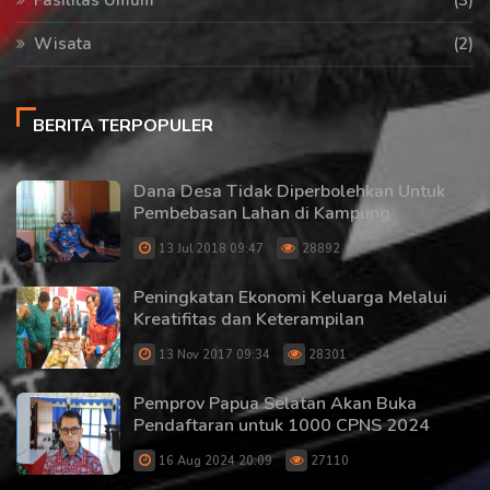
Fasilitas Umum
(3)
Wisata
(2)
BERITA TERPOPULER
Dana Desa Tidak Diperbolehkan Untuk
Pembebasan Lahan di Kampung
13 Jul 2018 09:47
28892
Peningkatan Ekonomi Keluarga Melalui
Kreatifitas dan Keterampilan
13 Nov 2017 09:34
28301
Pemprov Papua Selatan Akan Buka
Pendaftaran untuk 1000 CPNS 2024
16 Aug 2024 20:09
27110