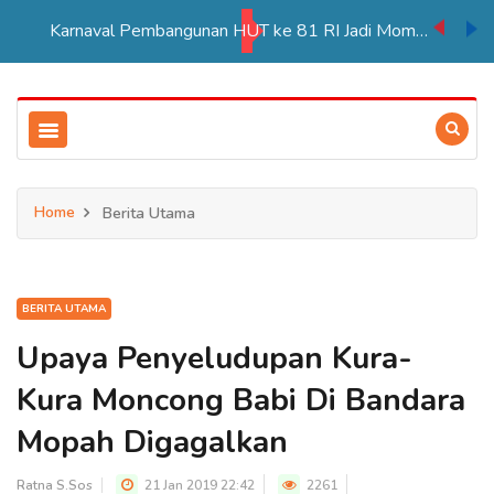
Karnaval Pembangunan HUT ke 81 RI Jadi Momentum Perkuat Persatuan di Merauke
Home
Berita Utama
BERITA UTAMA
Upaya Penyeludupan Kura-
Kura Moncong Babi Di Bandara
Mopah Digagalkan
Ratna S.Sos
21 Jan 2019 22:42
2261