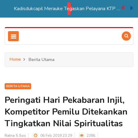
Kadisdukcapil Merauke Tegaskan Pelayana KTP Sesuai SOP
Home
Berita Utama
BERITA UTAMA
Peringati Hari Pekabaran Injil,
Kompetitor Pemilu Ditekankan
Tingkatkan Nilai Spiritualitas
Ratna S.Sos
06 Feb 2019 23:29
2386