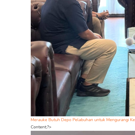
Merauke Butuh Depo Pelabuhan untuk Mengurangi Kep
Content;?>