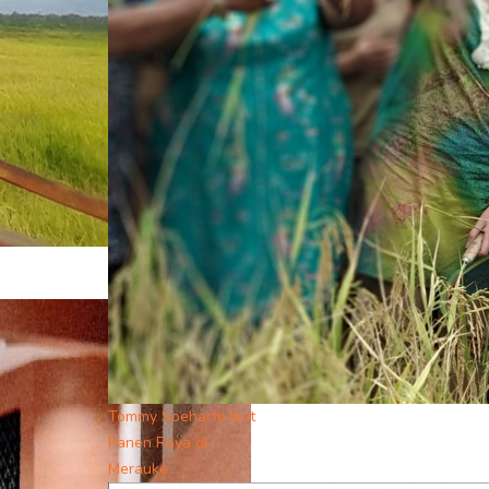
Tommy Soeharto Ikut
Panen Raya di
Merauke