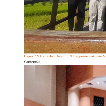
Dirjen PPKTrans dan Deputi BPK Bappenas Lakukan Mo
Content;?>