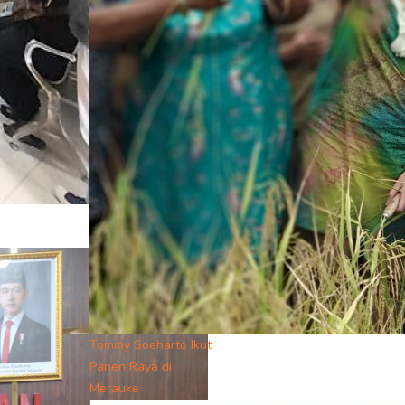
Tommy Soeharto Ikut
Panen Raya di
Merauke