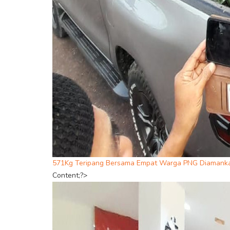
571Kg Teripang Bersama Empat Warga PNG Diamanka
Content;?>