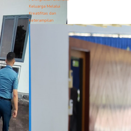
Keluarga Melalui
Kreatifitas dan
Keterampilan