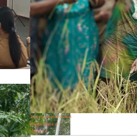
Tommy Soeharto Ikut
Panen Raya di
Merauke