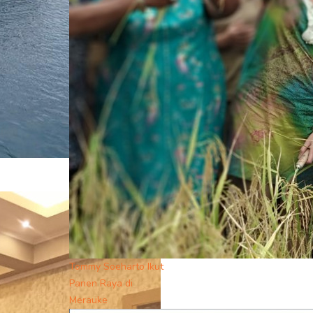
Tommy Soeharto Ikut
Panen Raya di
Merauke