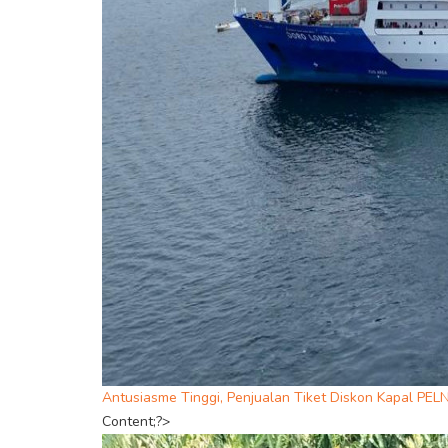
Antusiasme Tinggi, Penjualan Tiket Diskon Kapal PE
Content;?>