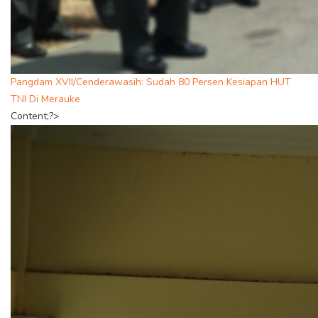
Pangdam XVII/Cenderawasih: Sudah 80 Persen Kesiapan HUT
TNI Di Merauke
Content;?>