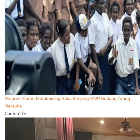
Wapres Gibran Rakabuming Raka Kunjungi SMP Gudang Arang
Merauke
Content;?>