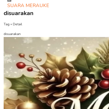
Toggle navigation
SUARA MERAUKE
disuarakan
Tag » Detail
disuarakan