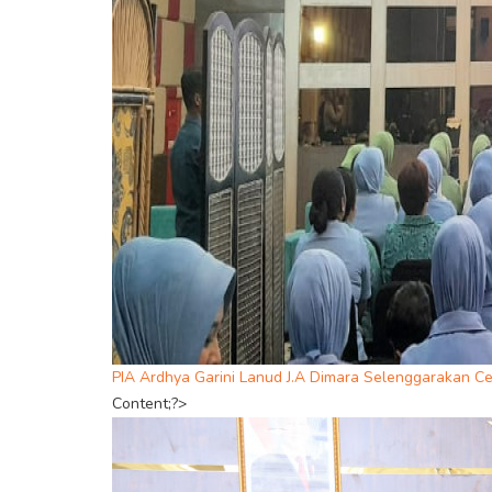
PIA Ardhya Garini Lanud J.A Dimara Selenggarakan 
Content;?>