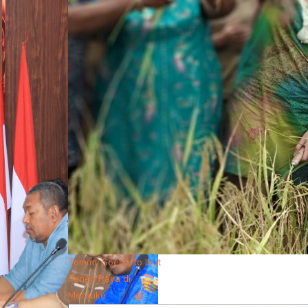
Tommy Soeharto Ikut
Panen Raya di
Merauke