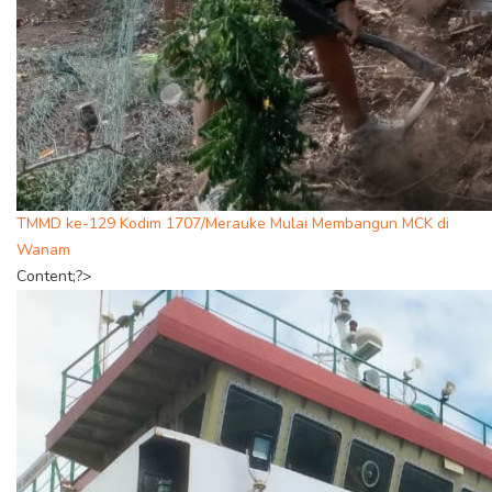
TMMD ke-129 Kodim 1707/Merauke Mulai Membangun MCK di
Wanam
Content;?>