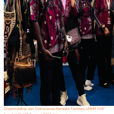
Disperindakop dan Dekranasda Merauke Fasilitasi UMKM OAP