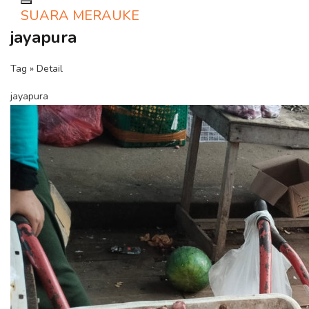
Toggle navigation
SUARA MERAUKE
jayapura
Tag » Detail
jayapura