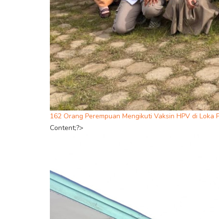
162 Orang Perempuan Mengikuti Vaksin HPV di Loka
Content;?>