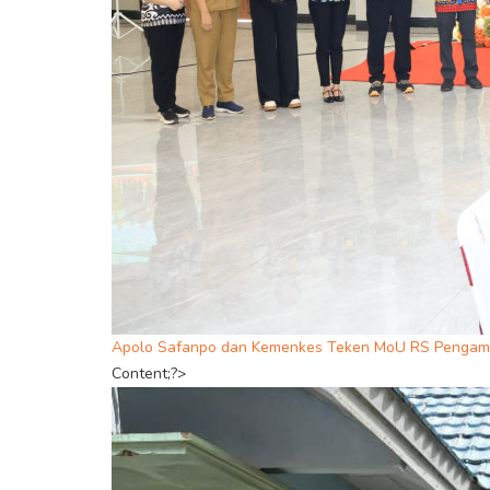
Apolo Safanpo dan Kemenkes Teken MoU RS Pengamp
Content;?>