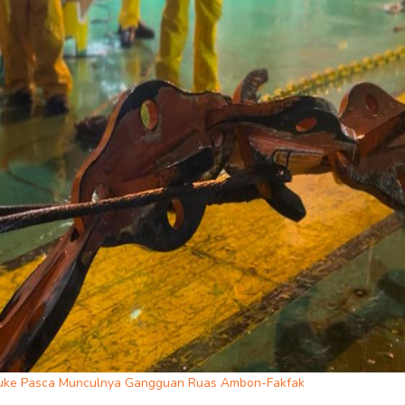
auke Pasca Munculnya Gangguan Ruas Ambon-Fakfak