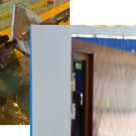
Keluarga Melalui
Kreatifitas dan
Keterampilan