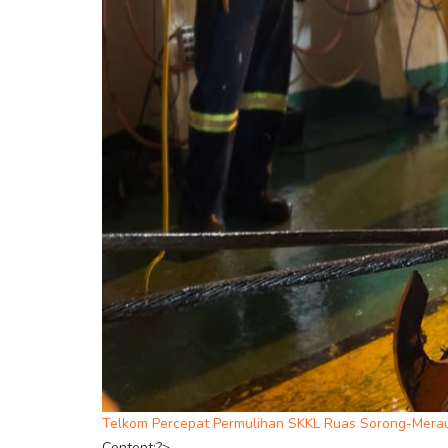
Telkom Percepat Permulihan SKKL Ruas Sorong-Mer
Content;?>