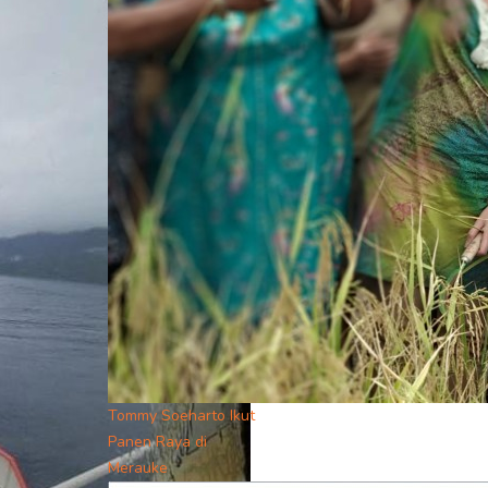
Tommy Soeharto Ikut
Panen Raya di
Merauke