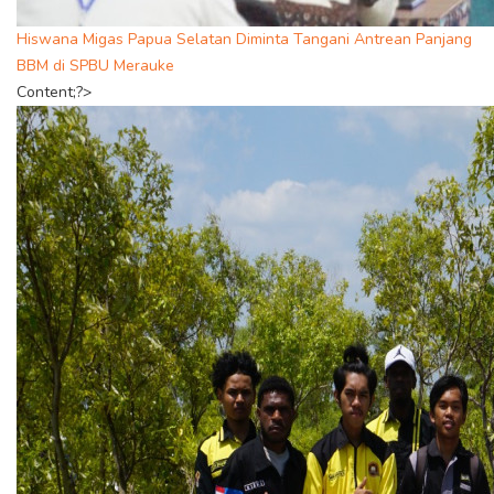
Hiswana Migas Papua Selatan Diminta Tangani Antrean Panjang
BBM di SPBU Merauke
Content;?>