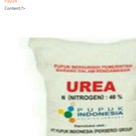
Payum
Content;?>